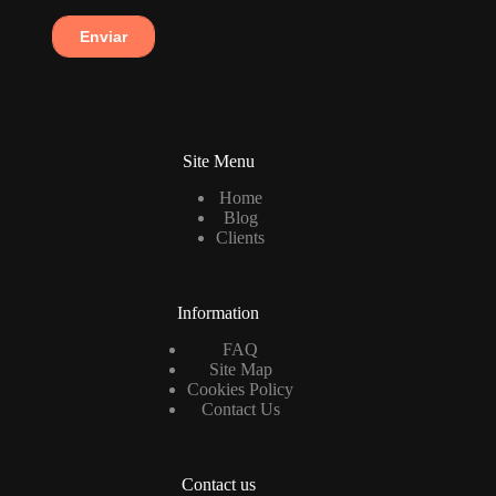
Site Menu
Home
Blog
Clients
Information
FAQ
Site Map
Cookies Policy
Contact Us
Contact us